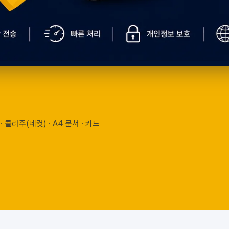
 · 콜라주(네컷) · A4 문서 · 카드